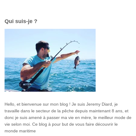
c
h
e
Qui suis-je ?
r
c
h
e
r
:
Hello, et bienvenue sur mon blog ! Je suis Jeremy Diard, je
travaille dans le secteur de la pêche depuis maintenant 8 ans, et
donc je suis amené à passer ma vie en mère, le meilleur mode de
vie selon moi. Ce blog à pour but de vous faire découvrir le
monde maritime