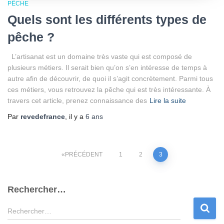
PÊCHE
Quels sont les différents types de
pêche ?
L’artisanat est un domaine très vaste qui est composé de
plusieurs métiers. Il serait bien qu’on s’en intéresse de temps à
autre afin de découvrir, de quoi il s’agit concrètement. Parmi tous
ces métiers, vous retrouvez la pêche qui est très intéressante. À
travers cet article, prenez connaissance des
Lire la suite
Par
revedefrance
, il y a
6 ans
Pagination
PRÉCÉDENT
1
2
3
des
Rechercher…
publications
R
Rechercher…
e