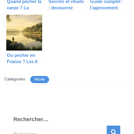
Quand pêcher la
Secrets et rituels
Guide complet :
carpe ? La
: decouvrez
l’agencement
bonne période
comment
d’un bac a vif
révélée par des
chasser avec des
pour une peche
carpistes
filets verticaux
reussie
chevronnés
dans les
Pyrenees
Ou pecher en
France ? Les 8
meilleurs spots
niches au cœur
Catégories :
de nos villages
PÊCHE
cotiers
authentiques
Rechercher…
R
Rechercher…