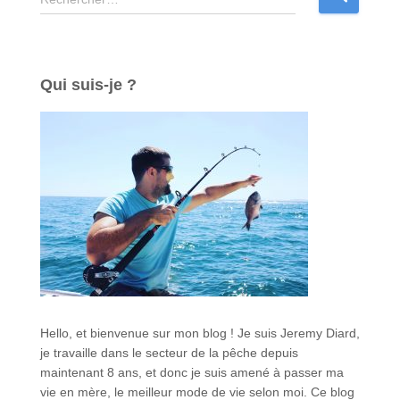
e
c
h
e
Qui suis-je ?
r
c
h
e
r
:
Hello, et bienvenue sur mon blog ! Je suis Jeremy Diard,
je travaille dans le secteur de la pêche depuis
maintenant 8 ans, et donc je suis amené à passer ma
vie en mère, le meilleur mode de vie selon moi. Ce blog