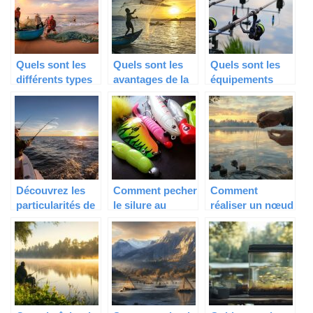
Quels sont les
Quels sont les
Quels sont les
différents types
avantages de la
équipements
de pêche ?
pêche ?
adéquats pour
réaliser une
bonne pêche à la
carpe ?
Découvrez les
Comment pecher
Comment
particularités de
le silure au
réaliser un nœud
chaque bateau
leurre ?
Rapala : Le
de pêche
secret des
pêcheurs
confirmés