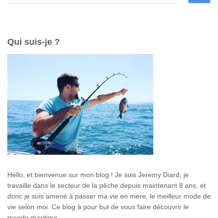
e
c
h
e
Qui suis-je ?
r
c
h
e
r
:
Hello, et bienvenue sur mon blog ! Je suis Jeremy Diard, je
travaille dans le secteur de la pêche depuis maintenant 8 ans, et
donc je suis amené à passer ma vie en mère, le meilleur mode de
vie selon moi. Ce blog à pour but de vous faire découvrir le
monde maritime