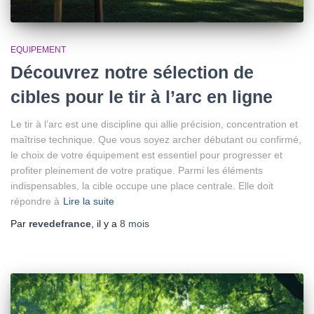
EQUIPEMENT
Découvrez notre sélection de
cibles pour le tir à l’arc en ligne
Le tir à l’arc est une discipline qui allie précision, concentration et
maîtrise technique. Que vous soyez archer débutant ou confirmé,
le choix de votre équipement est essentiel pour progresser et
profiter pleinement de votre pratique. Parmi les éléments
indispensables, la cible occupe une place centrale. Elle doit
répondre à
Lire la suite
Par
revedefrance
, il y a
8 mois