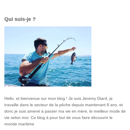
c
h
e
Qui suis-je ?
r
c
h
e
r
:
Hello, et bienvenue sur mon blog ! Je suis Jeremy Diard, je
travaille dans le secteur de la pêche depuis maintenant 8 ans, et
donc je suis amené à passer ma vie en mère, le meilleur mode de
vie selon moi. Ce blog à pour but de vous faire découvrir le
monde maritime