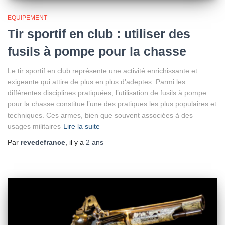
EQUIPEMENT
Tir sportif en club : utiliser des
fusils à pompe pour la chasse
Le tir sportif en club représente une activité enrichissante et
exigeante qui attire de plus en plus d’adeptes. Parmi les
différentes disciplines pratiquées, l’utilisation de fusils à pompe
pour la chasse constitue l’une des pratiques les plus populaires et
techniques. Ces armes, bien que souvent associées à des
usages militaires
Lire la suite
Par
revedefrance
, il y a
2 ans