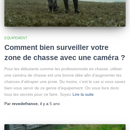
EQUIPEMENT
Comment bien surveiller votre
zone de chasse avec une caméra ?
Pour les débutants comme les professionnels en chasse, utiliser
une caméra de chasse est une bonne idée afin d’augmenter les
chances d’attraper une proie. Du moins, c’est le cas si vous savez
bien vous servir de ce genre d’équipement. On vous livre donc
tous les secrets pour ce faire. Soyez
Lire la suite
Par
revedefrance
, il y a
5 ans