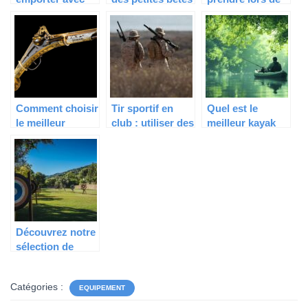
vous lors des
qui détruisent
l’achat d’un
randonnées
votre jardin
bateau de pêche
dans la nature?
Comment choisir
Tir sportif en
Quel est le
le meilleur
club : utiliser des
meilleur kayak
pistolet arbalète
fusils à pompe
de pêche à
pour le tir de
pour la chasse
pédales pour la
loisir
pêche en mer ?
Découvrez notre
sélection de
cibles pour le tir
à l’arc en ligne
Catégories :
EQUIPEMENT